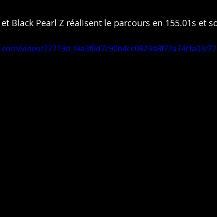
et Black Pearl Z réalisent le parcours en 155.01s et s
tic.com/video/22719d_f4a3f0d7c90b4cc0823d8f72a74cfa03/7