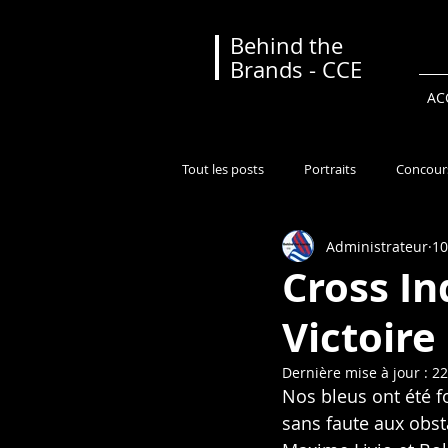
Behind the
Brands - CCE
AC
Tout les posts
Portraits
Concour
Administrateur
10
Classement
Calendrier
Gé
Cross In
Victoire
Dernière mise à jour :
22
Nos bleus ont été f
sans faute aux obst