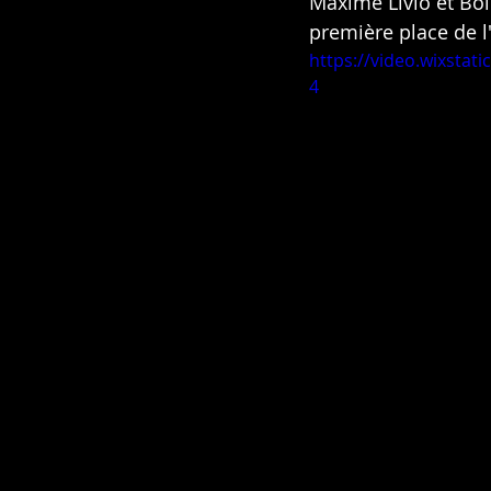
Maxime Livio et Bol
première place de l
https://video.wixsta
4