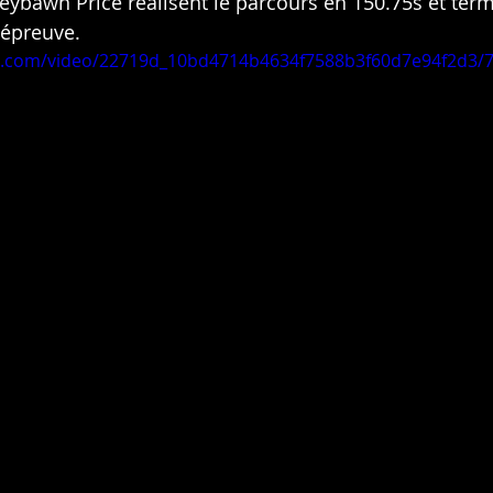
eybawn Price réalisent le parcours en 150.75s et term
'épreuve.
tic.com/video/22719d_10bd4714b4634f7588b3f60d7e94f2d3/