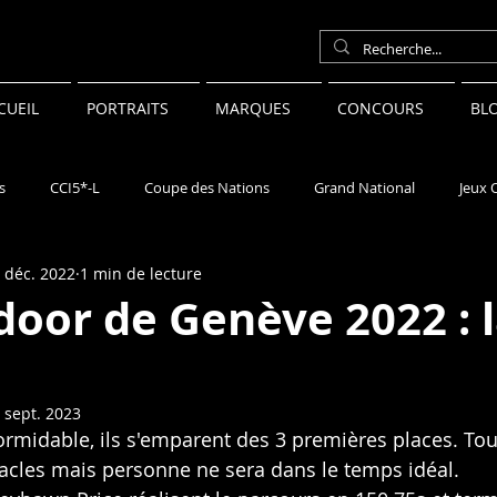
CUEIL
PORTRAITS
MARQUES
CONCOURS
BL
s
CCI5*-L
Coupe des Nations
Grand National
Jeux 
 déc. 2022
1 min de lecture
néral
door de Genève 2022 : 
 sept. 2023
ormidable, ils s'emparent des 3 premières places. Tous
acles mais personne ne sera dans le temps idéal. 