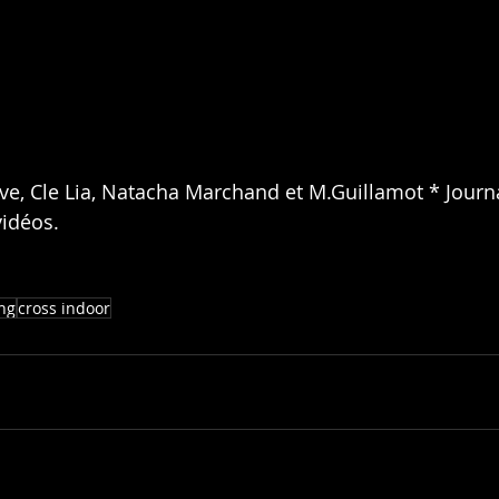
e, Cle 
Lia
, Natacha Marchand et M.Guillamot * Journa
vidéos.
ng
cross indoor