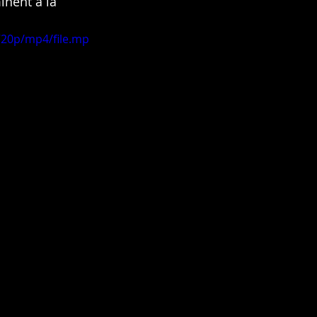
inent à la 
720p/mp4/file.mp