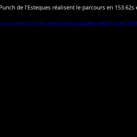
unch de l'Esteques réalisent le parcours en 153.62s e
tic.com/video/22719d_c8667ee603a74ea89ec4fe871c3d6723/