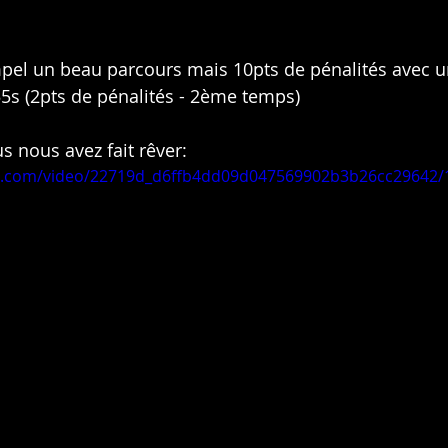
pel un beau parcours mais 10pts de pénalités avec u
55s (2pts de pénalités - 2ème temps)
s nous avez fait rêver:
tic.com/video/22719d_d6ffb4dd09d047569902b3b26cc29642/1