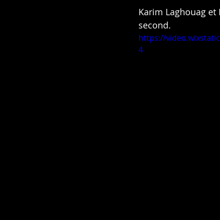
Karim Laghouag et P
second.
https://video.wixsta
4