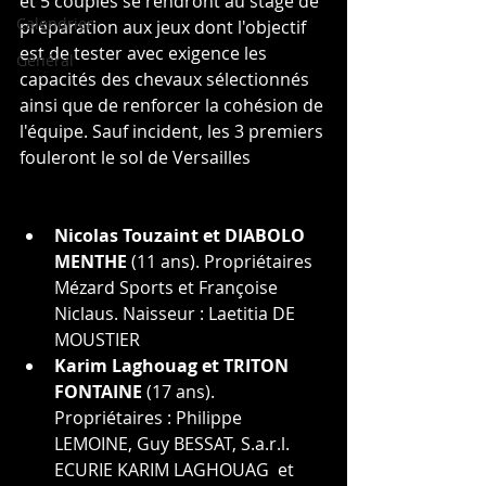
et 5 couples se rendront au stage de 
Calendrier
préparation aux jeux dont l'objectif 
est de tester avec exigence les 
Général
capacités des chevaux sélectionnés 
ainsi que de renforcer la cohésion de 
l'équipe. Sauf incident, les 3 premiers 
fouleront le sol de Versailles
Nicolas Touzaint et DIABOLO 
MENTHE
 (11 ans). Propriétaires  
Mézard Sports et Françoise 
Niclaus. Naisseur : 
Laetitia DE 
MOUSTIER
Karim Laghouag et TRITON 
FONTAINE
 (17 ans). 
Propriétaires : 
Philippe 
LEMOINE, Guy BESSAT, S.a.r.l. 
ECURIE KARIM LAGHOUAG  et 