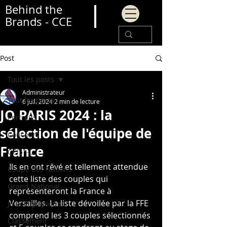
Behind the
Brands - CCE
Post
Tout les posts
Administrateur
Tout les posts
6 juil. 2024
2 min de lecture
JO PARIS 2024 : la
Portraits
sélection de l'équipe de
Concours
France
CCI5*-L
Ils en ont rêvé et tellement attendue 
Coupe des Nations
cette liste des couples qui 
Grand National
représenteront la France à 
Versailles. La liste dévoilée par la FFE 
Jeux Olympiques
comprend les 3 couples sélectionnés 
Classement