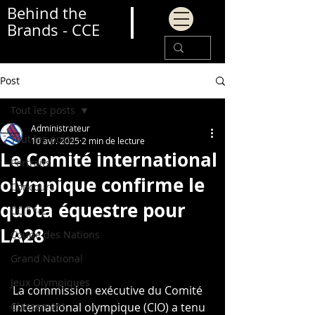
Behind the
Brands - CCE
Post
Tout les posts
Administrateur
Tout les posts
10 avr. 2025
2 min de lecture
Le Comité international
Portraits
olympique confirme le
Concours
quota équestre pour
CCI5*-L
LA28
Coupe des Nations
Grand National
Jeux Olympiques
La commission exécutive du Comité 
Classement
international olympique (CIO) a tenu 