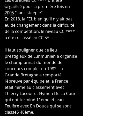
Les épreuves CCI**** ont été 
Calendrier
organisé pour la première fois en 
2005 "sans steeple".
Général
En 2018, la FEI, bien qu'il n'y ait pas 
eu de changement dans la difficulté 
de la compétition, le niveau CCI**** 
a été reclassé en CCI5*-L.
Il faut souligner que ce lieu 
prestigieux de Luhmühlen a organisé 
le championnat du monde de 
concours complet en 1982. La 
Grande Bretagne a remporté 
l’épreuve par équipe et la France 
était 4ème au classement avec 
Thierry Lacour
 et Hymen De La Cour 
qui ont terminé 11ème et Jean 
Teulère avec En Douce qui se sont 
classéS 48ème.  