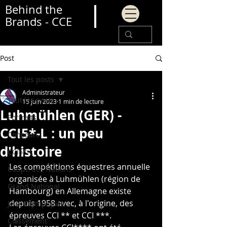
Behind the
Brands - CCE
Post
Tout les posts
Administrateur
Tout les posts
15 juin 2023
1 min de lecture
Luhmühlen (GER) -
Portraits
CCI5*-L : un peu
Concours
d'histoire
CCI5*-L
Les compétitions équestres annuelle 
Coupe des Nations
organisée à Luhmühlen (région de 
Grand National
Hambourg) en Allemagne existe 
depuis 1958 avec, à l'origine, des 
Jeux Olympiques
épreuves CCI ** et CCI ***.
Classement