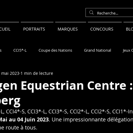
CUEIL
PORTRAITS
MARQUES
CONCOURS
BL
s
CCI5*-L
Coupe des Nations
Grand National
Jeux 
 mai 2023
1 min de lecture
néral
en Equestrian Centre :
erg
, CCI4*-S, CCI3*-L, CCI3*-S, CCI2*-L, CCI2*-S, CCI1*-In
Mai au 04 Juin 2023
. Une impressionnante délégation
e route à tous.