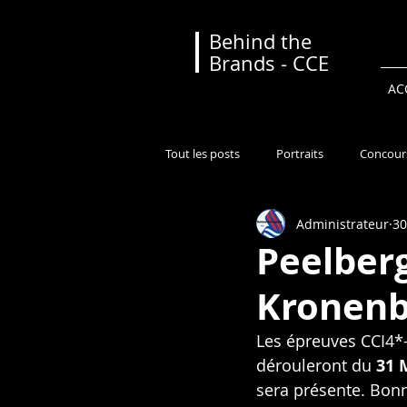
Behind the
Brands - CCE
AC
Tout les posts
Portraits
Concour
Administrateur
30
Classement
Calendrier
Gé
Peelberg
Kronenb
Les épreuves CCI4*-L
dérouleront du 
31 
sera présente. Bonn